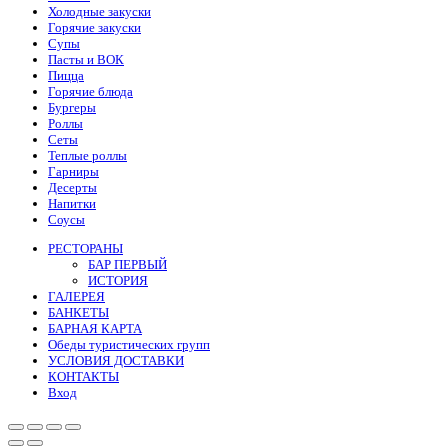
Холодные закуски
Горячие закуски
Супы
Пасты и ВОК
Пицца
Горячие блюда
Бургеры
Роллы
Сеты
Теплые роллы
Гарниры
Десерты
Напитки
Соусы
РЕСТОРАНЫ
БАР ПЕРВЫЙ
ИСТОРИЯ
ГАЛЕРЕЯ
БАНКЕТЫ
БАРНАЯ КАРТА
Обеды туристических групп
УСЛОВИЯ ДОСТАВКИ
КОНТАКТЫ
Вход