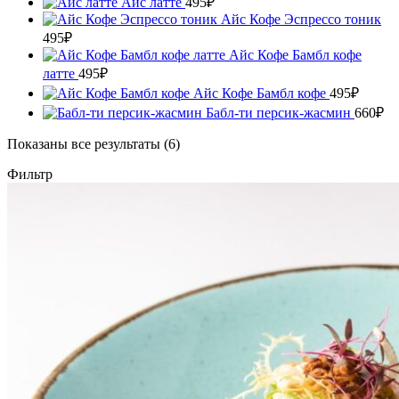
Айс латте
495
₽
Айс Кофе Эспрессо тоник
495
₽
Айс Кофе Бамбл кофе
латте
495
₽
Айс Кофе Бамбл кофе
495
₽
Бабл-ти персик-жасмин
660
₽
Показаны все результаты (6)
Фильтр