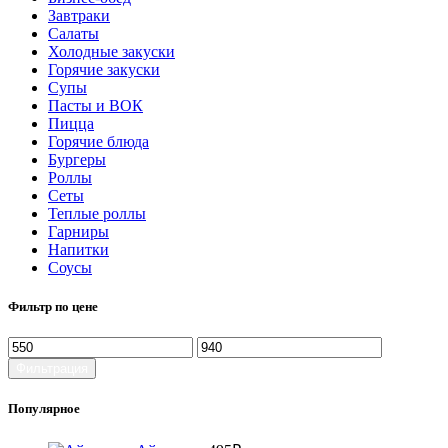
Завтраки
Салаты
Холодные закуски
Горячие закуски
Супы
Пасты и ВОК
Пицца
Горячие блюда
Бургеры
Роллы
Сеты
Теплые роллы
Гарниры
Напитки
Соусы
Фильтр по цене
Минимальная
Максимальная
цена
цена
Фильтрация
Популярное