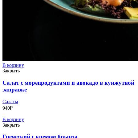
В корзину
Закрыть
Салат с морепродуктами и авокадо в кунжутной
заправке
Салаты
940
₽
В корзину
Закрыть
Греческий с кремом брынза