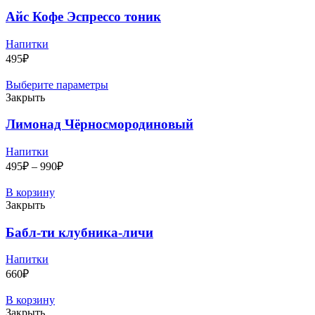
Айс Кофе Эспрессо тоник
Напитки
495
₽
Выберите параметры
Закрыть
Лимонад Чёрносмородиновый
Напитки
Диапазон
495
₽
–
990
₽
цен:
495₽
В корзину
–
Закрыть
990₽
Бабл-ти клубника-личи
Напитки
660
₽
В корзину
Закрыть