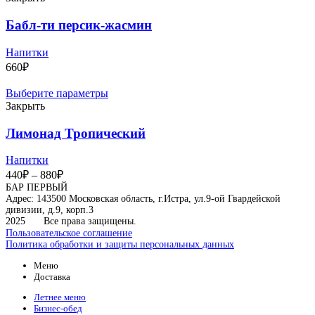
Бабл-ти персик-жасмин
Напитки
660
₽
Выберите параметры
Закрыть
Лимонад Тропический
Напитки
Диапазон
440
₽
–
880
₽
цен:
БАР ПЕРВЫЙ
Адрес: 143500 Московская область, г.Истра, ул.9-ой Гвардейской
440₽
дивизии, д.9, корп.3
–
2025
Все права защищены.
880₽
Пользовательское соглашение
Политика обработки и защиты персональных данных
Меню
Доставка
Летнее меню
Бизнес-обед