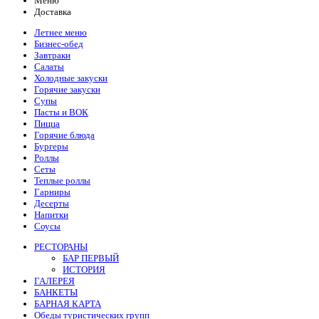
Меню
Доставка
Летнее меню
Бизнес-обед
Завтраки
Салаты
Холодные закуски
Горячие закуски
Супы
Пасты и ВОК
Пицца
Горячие блюда
Бургеры
Роллы
Сеты
Теплые роллы
Гарниры
Десерты
Напитки
Соусы
РЕСТОРАНЫ
БАР ПЕРВЫЙ
ИСТОРИЯ
ГАЛЕРЕЯ
БАНКЕТЫ
БАРНАЯ КАРТА
Обеды туристических групп