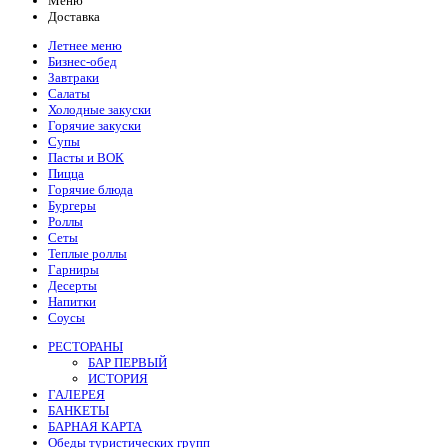
Меню
Доставка
Летнее меню
Бизнес-обед
Завтраки
Салаты
Холодные закуски
Горячие закуски
Супы
Пасты и ВОК
Пицца
Горячие блюда
Бургеры
Роллы
Сеты
Теплые роллы
Гарниры
Десерты
Напитки
Соусы
РЕСТОРАНЫ
БАР ПЕРВЫЙ
ИСТОРИЯ
ГАЛЕРЕЯ
БАНКЕТЫ
БАРНАЯ КАРТА
Обеды туристических групп