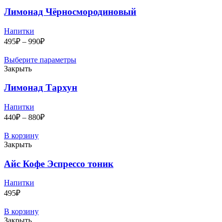
Лимонад Чёрносмородиновый
Напитки
Диапазон
495
₽
–
990
₽
цен:
495₽
Выберите параметры
–
Закрыть
990₽
Лимонад Тархун
Напитки
Диапазон
440
₽
–
880
₽
цен:
440₽
В корзину
–
Закрыть
880₽
Айс Кофе Эспрессо тоник
Напитки
495
₽
В корзину
Закрыть